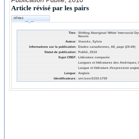
Article révisé par les pairs
DÉTAILS
Titre:
Shifting Aboriginal-‘White’ Interracial 
Novels
Auteur:
Vranckx, Sylvie
Informations sur la publication:
Etudes canadiennes, 68, page (29-49)
Statut de publication:
Publié, 2010
Sujet CREF:
Littérature comparée
Langues et littératures des Amériques;
Langue et littérature d'expression angla
Langue:
Anglais
Identificateurs:
urn:issn:0153-1700