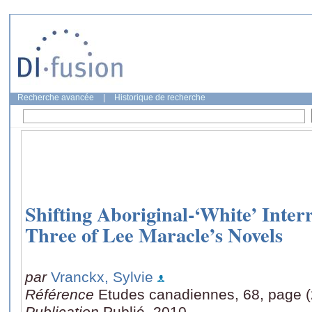
Recherche avancée
|
Historique de recherche
Shifting Aboriginal-‘White’ Inter
Three of Lee Maracle’s Novels
par
Vranckx, Sylvie
Référence
Etudes canadiennes, 68, page (
Publication
Publié, 2010