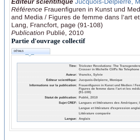
Editeur scientifique
Jucquois-Delpierre, 
Référence
Frauenfiguren in Kunst und Medi
and Media / Figures de femme dans l’art et 
Lang, Francfort, page (91-108)
Publication
Publié, 2010
Partie d'ouvrage collectif
DÉTAILS
Titre:
Trickster Revolutions: The Transgendere
Crosser in Michelle Cliff's No Telephon
Auteur:
Vranckx, Sylvie
Editeur scientifique:
Jucquois-Delpierre, Monique
Informations sur la publication:
Frauenfiguren in Kunst und Medien / Fem
Figures de femme dans l’art et les média
(91-108)
Statut de publication:
Publié, 2010
Sujet CREF:
Langues et littératures des Amériques;
Langue et littérature d'expression angla
Littérature comparée
Langue:
Anglais