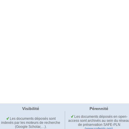
Visibilité
Pérennité
Les documents déposés en open-
Les documents déposés sont
access sont archivés au sein du résea
indexés par les moteurs de recherche
de préservation SAFE-PLN
(Google Scholar,…).
(www.safepln.org)
.