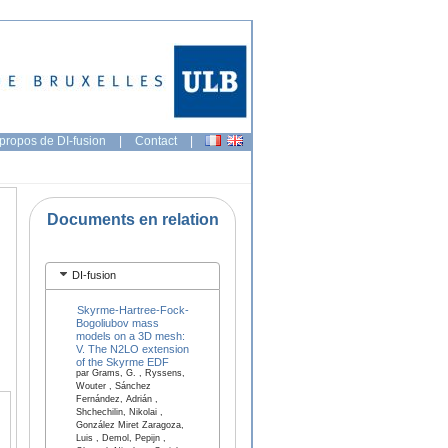
propos de DI-fusion
|
Contact
|
Documents en relation
DI-fusion
Skyrme-Hartree-Fock-
Bogoliubov mass
models on a 3D mesh:
V. The N2LO extension
of the Skyrme EDF
par Grams, G. , Ryssens,
Wouter , Sánchez
Fernández, Adrián ,
Shchechilin, Nikolai ,
González Miret Zaragoza,
Luis , Demol, Pepijn ,