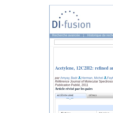
Recherche avancée
|
Historique de rec
Acetylene, 12C2H2: refined a
par
Amyay, Badr
;Herman, Michel
;Fay
Référence
Journal of Molecular Spectrosc
Publication
Publié, 2011
Article révisé par les pairs
ACCÈS EN LIGNE
DÉTAILS