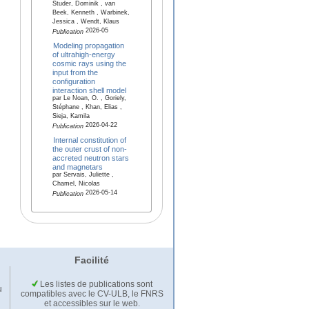
Studer, Dominik , van
Beek, Kenneth , Warbinek,
Jessica , Wendt, Klaus
2026-05
Publication
Modeling propagation
of ultrahigh-energy
cosmic rays using the
input from the
configuration
interaction shell model
par Le Noan, O. , Goriely,
Stéphane , Khan, Elias ,
Sieja, Kamila
2026-04-22
Publication
Internal constitution of
the outer crust of non-
accreted neutron stars
and magnetars
par Servais, Juliette ,
Chamel, Nicolas
2026-05-14
Publication
Facilité
Les listes de publications sont
u
compatibles avec le CV-ULB, le FNRS
et accessibles sur le web.