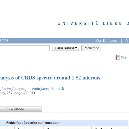
herche
Mon DI-fusion
|
À 
Passe-partout
Citer
nalysis of CRDS spectra around 1.52 microns
t, André
;Campargue, Alain
;Kassi, Samir
opy, 267, page (80-91)
STATISTIQUES
Fichier(s) déposé(s) par l'encodeur