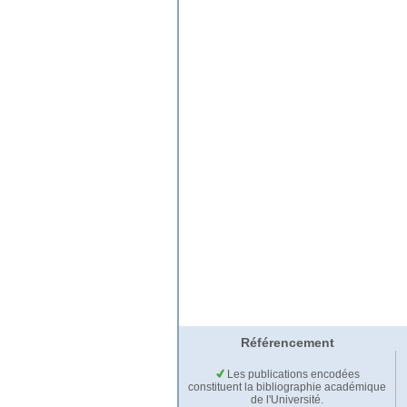
Référencement
Les publications encodées
constituent la bibliographie académique
de l'Université.