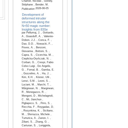
Chamel, Nicolas , Goriely,
Stéphane , Bender, M.
2026-06-05
Publication
Development of
deformed intruder
structures along the
N=50 magic number:
Insights from 83Se
par Pellumaj, J. , Gottardo,
A , Goasduff, A. , Valiente-
Dobon, J.J. , Conca, F. ,
Dao, D.D. , Nowacki, F. ,
Poves, A. , Benzoni,
Giovanna , Bottoni, S. ,
Capra, S. , Cicerchia, M. ,
Cieplicka-Oryńczak, N. ,
Corbari, G. , Crespi, Fabio
Celso Luigi , De Angelis,
G. , Fornal, B. , Gamba, E.
, Gozzelino, A. , Ha, J. ,
Kim, K.H. , Köster, Ulli ,
Lenzi, S.M. , Leoni, S. ,
Luciani, M. , Marchi, T. ,
Mărginean, N. , Marginean,
R , Menegazzo, R. ,
Mengoni, D , Michelagnoli,
C , Mi, Jianchun ,
Pigliapoco, S. , Pirro, S. ,
Recchia, F , Reygadas, D.
, Rezynkina, K. , Siciliano,
M. , Sferrazza, Michele ,
Turturica, A , Zanon, I. ,
Ziliani, S. , Zhang, G. ,
Carturan, S. , Loriggiola,