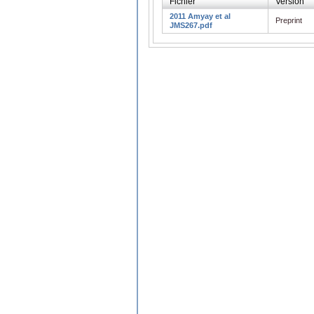
Fichier
Version
2011 Amyay et al
Preprint
JMS267.pdf