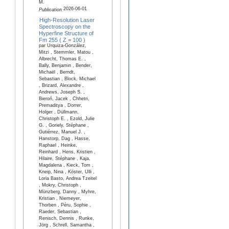
M.
2026-06-01
Publication
High-Resolution Laser
Spectroscopy on the
Hyperfine Structure of
Fm 255 ( Z = 100 )
par Urquiza-González,
Mitzi , Stemmler, Matou ,
Albrecht, Thomas E. ,
Bally, Benjamin , Bender,
Michaël , Berndt,
Sebastian , Block, Michael
, Brizard, Alexandre ,
Andrews, Joseph S. ,
Bieroń, Jacek , Chhetri,
Premaditya , Dorrer,
Holger , Düllmann,
Christoph E. , Ezold, Julie
G. , Goriely, Stéphane ,
Gutiérrez, Manuel J. ,
Hanstorp, Dag , Hasse,
Raphael , Heinke,
Reinhard , Hens, Kristien ,
Hilaire, Stéphane , Kaja,
Magdalena , Kieck, Tom ,
Kneip, Nina , Köster, Ulli ,
Loria Basto, Andrea Tzeitel
, Mokry, Christoph ,
Münzberg, Danny , Myhre,
Kristian , Niemeyer,
Thorben , Péru, Sophie ,
Raeder, Sebastian ,
Renisch, Dennis , Runke,
Jörg , Schrell, Samantha ,