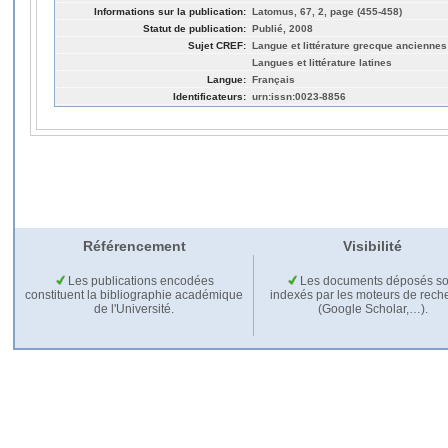
Informations sur la publication:
Latomus, 67, 2, page (455-458)
Statut de publication:
Publié, 2008
Sujet CREF:
Langue et littérature grecque anciennes
Langues et littérature latines
Langue:
Français
Identificateurs:
urn:issn:0023-8856
Référencement
Visibilité
Les publications encodées
Les documents déposés so
constituent la bibliographie académique
indexés par les moteurs de rech
de l'Université.
(Google Scholar,…).