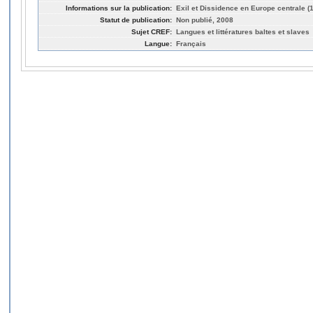
Informations sur la publication:
Exil et Dissidence en Europe centrale (
Statut de publication:
Non publié, 2008
Sujet CREF:
Langues et littératures baltes et slaves
Langue:
Français