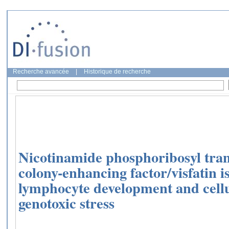
Recherche avancée
|
Historique de recherche
Nicotinamide phosphoribosyl tran
colony-enhancing factor/visfatin i
lymphocyte development and cellu
genotoxic stress