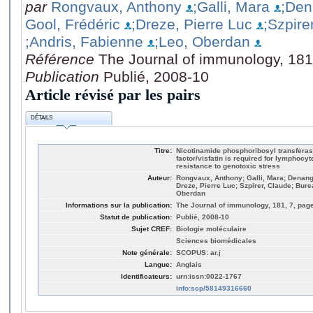
par
Rongvaux, Anthony
;Galli, Mara
;Den
Gool, Frédéric
;Dreze, Pierre Luc
;Szpire
;Andris, Fabienne
;Leo, Oberdan
Référence
The Journal of immunology, 181
Publication
Publié, 2008-10
Article révisé par les pairs
DÉTAILS
Titre:
Nicotinamide phosphoribosyl transferas
factor/visfatin is required for lymphocy
resistance to genotoxic stress
Auteur:
Rongvaux, Anthony; Galli, Mara; Denangl
Dreze, Pierre Luc; Szpirer, Claude; Bure
Oberdan
Informations sur la publication:
The Journal of immunology, 181, 7, pag
Statut de publication:
Publié, 2008-10
Sujet CREF:
Biologie moléculaire
Sciences biomédicales
Note générale:
SCOPUS: ar.j
Langue:
Anglais
Identificateurs:
urn:issn:0022-1767
info:scp/58149316660