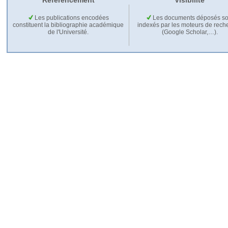
Référencement
Visibilité
Les publications encodées
Les documents déposés so
constituent la bibliographie académique
indexés par les moteurs de rech
de l'Université.
(Google Scholar,…).