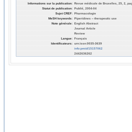
Informations sur la publication:
Revue médicale de Bruxelles, 25, 2, pag
Statut de publication:
Publié, 2004-04
Sujet CREF:
Pharmacologie
MeSH keywords:
Piperidines -- therapeutic use
Note générale:
English Abstract
Journal Article
Review
Langue:
Français
Identificateurs:
urn:issn:0035-3639
info:pmid/15157062
2442636262