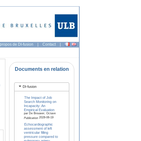
propos de DI-fusion
|
Contact
|
Documents en relation
e
DI-fusion
The Impact of Job
Search Monitoring on
Incapacity: An
Empirical Evaluation
par De Brouwer, Octave
2028-06-19
Publication
Echocardiographic
assessment of left
ventricular filling
pressure compared to
pulmonary artery