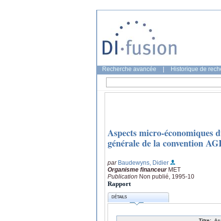
Recherche avancée
|
Historique de rec
Aspects micro-économiques du 
générale de la convention AG
par
Baudewyns, Didier
Organisme financeur
MET
Publication
Non publié, 1995-10
Rapport
DÉTAILS
Titre:
As