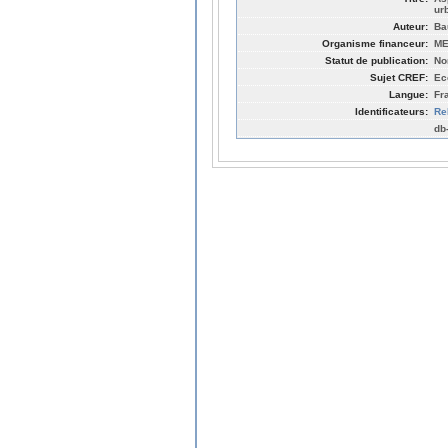
ur
Auteur:
Ba
Organisme financeur:
ME
Statut de publication:
No
Sujet CREF:
Ec
Langue:
Fr
Identificateurs:
Re
db