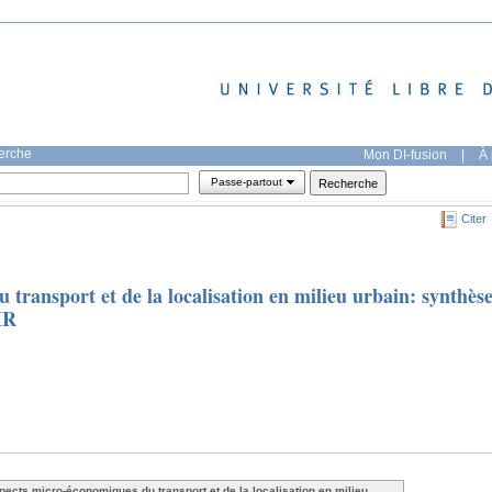
herche
Mon DI-fusion
|
À 
Passe-partout
Citer
transport et de la localisation en milieu urbain: synthès
IR
pects micro-économiques du transport et de la localisation en milieu