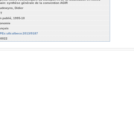
bain: synthèse générale de la convention AGIR
udewyns, Didier
T
n publié, 1995-10
onomie
ançais
PEc:ulb:ulbeco:2013/9187
-0022