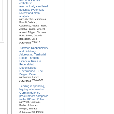
catheter in
mechanically ventilated
patients: Systematic
review and meta-
analysis
par Calicchia, Margherita ,
Bianchi, Valeria ,
Calabrese, Alberto , Roth,
Agatha , Labbé, Vincent ,
Annoni, Filippo , Taccone,
Fabio Silvio , Gouvêa
Bogossian, Elisa
2026-12
Publication
Between Responsibility
and Solidarity:
Addressing Territorial
Needs Through
Financial Rules in
Federal And
Decentralized
Governance – The
Belgian Case
par Rigaux, Lucien
2026-07-08
Publication
Leading in spending,
lagging in innovation:
German defence
procurement compared
to the UK and Poland
par Wolff, Guntram ,
Binder, Johannes ,
Morgan, Thomas
Kiel Institut,
Publication