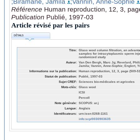
;Biramane, Jamila
;Vannin, Anne-Sophie
Référence
Human reproduction, 12, 3, pag
Publication
Publié, 1997-03
Article révisé par les pairs
DÉTAILS
Titre:
Glass wool column filtration, an advan
samples for intracytoplasmic sperm inje
randomized study
Auteur:
Van Den Bergh, Marc Jg; Revelard, Phil
Jamila; Vannin, Anne-Sophie; Englert, Y
Informations sur la publication:
Human reproduction, 12, 3, page (509-5
Statut de publication:
Publié, 1997-03
Sujet CREF:
Sciences bio-médicales et agricoles
Mots-clés:
Glass wool
ICSI
Percoll
Note générale:
SCOPUS: ar.j
Langue:
Anglais
Identificateurs:
urn:issn:0268-1161
info:scp/0030903635