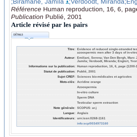
;Biramane, Jamila
;Verdoodt, Miranda
;Eng
Référence
Human reproduction, 16, 6, pag
Publication
Publié, 2001
Article révisé par les pairs
DÉTAILS
Titre:
Evidence of reduced single-stranded te
azoospermic men after 3 days of in-vitro
Auteur:
Emiliani, Serena; Van Den Bergh, Marc 
Jamila; Verdoodt, Miranda; Englert, Yvo
Informations sur la publication:
Human reproduction, 16, 6, page (1200-
Statut de publication:
Publié, 2001
Sujet CREF:
Sciences bio-médicales et agricoles
Mots-clés:
Acridine orange
Azoospermia
In-vitro culture
Sperm DNA
Testicular sperm extraction
Note générale:
SCOPUS: ar.j
Langue:
Anglais
Identificateurs:
urn:issn:0268-1161
info:scp/0034973160