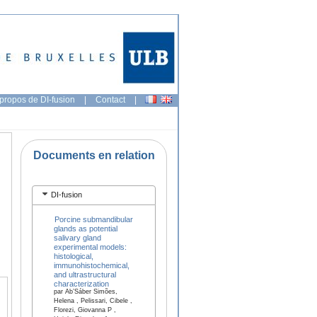
propos de DI-fusion
|
Contact
|
Documents en relation
DI-fusion
Porcine submandibular
glands as potential
salivary gland
experimental models:
histological,
immunohistochemical,
and ultrastructural
characterization
par Ab’Sáber Simões,
Helena , Pelissari, Cibele ,
Florezi, Giovanna P ,