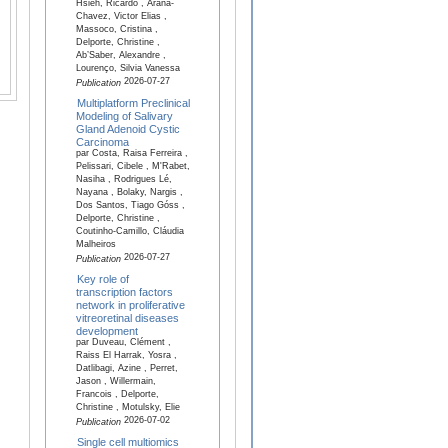
Hsieh, Ricardo , Arana-
Chavez, Victor Elias ,
Massoco, Cristina ,
Delporte, Christine ,
Ab’Saber, Alexandre ,
Lourenço, Silvia Vanessa
2026-07-27
Publication
Multiplatform Preclinical
Modeling of Salivary
Gland Adenoid Cystic
Carcinoma
par Costa, Raisa Ferreira ,
Pelissari, Cibele , M'Rabet,
Nasiha , Rodrigues Lé,
Nayana , Bolaky, Nargis ,
Dos Santos, Tiago Góss ,
Delporte, Christine ,
Coutinho-Camillo, Cláudia
Malheiros
2026-07-27
Publication
Key role of
transcription factors
network in proliferative
vitreoretinal diseases
development
par Duveau, Clément ,
Raiss El Harrak, Yosra ,
Datlibagi, Azine , Perret,
Jason , Willermain,
Francois , Delporte,
Christine , Motulsky, Elie
2026-07-02
Publication
Single cell multiomics