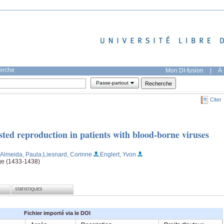
herche
Mon DI-fusion
|
À 
Passe-partout
Citer
sted reproduction in patients with blood-borne viruses
;Almeida, Paula
;Liesnard, Corinne
;Englert, Yvon
ge (1433-1438)
STATISTIQUES
Fichier importé via le DOI