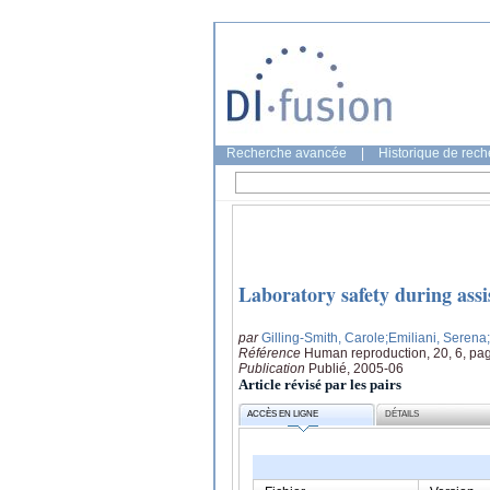
Recherche avancée
|
Historique de rec
Laboratory safety during assi
par
Gilling-Smith, Carole
;Emiliani, Serena
Référence
Human reproduction, 20, 6, pa
Publication
Publié, 2005-06
Article révisé par les pairs
ACCÈS EN LIGNE
DÉTAILS