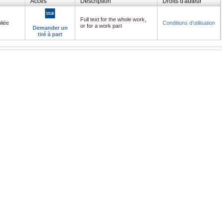
Accès
Description
Droits d'auteur
Full text for the whole work,
liée
Conditions d'utilisation
or for a work part
Demander un
tiré à part