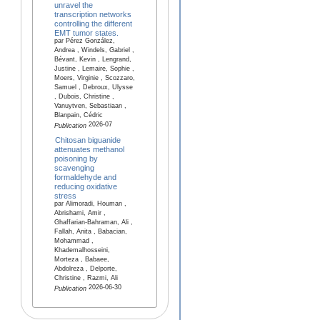
unravel the
transcription networks
controlling the different
EMT tumor states.
par Pérez González,
Andrea , Windels, Gabriel ,
Bévant, Kevin , Lengrand,
Justine , Lemaire, Sophie ,
Moers, Virginie , Scozzaro,
Samuel , Debroux, Ulysse
, Dubois, Christine ,
Vanuytven, Sebastiaan ,
Blanpain, Cédric
2026-07
Publication
Chitosan biguanide
attenuates methanol
poisoning by
scavenging
formaldehyde and
reducing oxidative
stress
par Alimoradi, Houman ,
Abrishami, Amir ,
Ghaffarian-Bahraman, Ali ,
Fallah, Anita , Babacian,
Mohammad ,
Khademalhosseini,
Morteza , Babaee,
Abdolreza , Delporte,
Christine , Razmi, Ali
2026-06-30
Publication