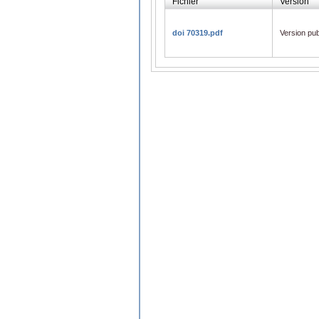
Fichier
Version
doi 70319.pdf
Version pub