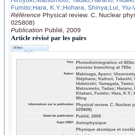
Fumito
;Hara, K.Y.
;Hohara, Shinya
;Lui, Yiu
Référence
Physical review. C. Nuclear phy
025808)
Publication
Publié, 2009
Article révisé par les pairs
DÉTAILS
Titre:
Photodisintegration of 80Se: 
process branching at 79Se
Auteur:
Makinaga, Ayano; Utsunomiya
Stéphane; Kaihori, Takeshi; 
Hidetoshi; Yamagata, Tamio;
Matsumoto, Tadao; Harano, H
Kitatani, Fumito; Hara, K.Y.;
Wing
Informations sur la publication:
Physical review. C. Nuclear 
025808)
Statut de publication:
Publié, 2009
Sujet CREF:
Astrophysique
Physique atomique et nucléa