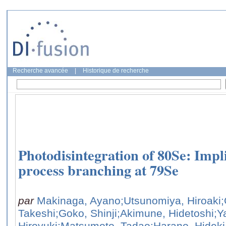
Recherche avancée
|
Historique de recherche
Photodisintegration of 80Se: Impli
process branching at 79Se
par
Makinaga, Ayano
;Utsunomiya, Hiroaki
;
Takeshi
;Goko, Shinji
;Akimune, Hidetoshi
;Y
Hiroyuki
;Matsumoto, Tadao
;Harano, Hideki