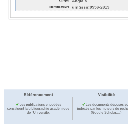
Langue:
Anglais
Identificateurs:
urn:issn:0556-2813
Référencement
Visibilité
Les publications encodées
Les documents déposés so
constituent la bibliographie académique
indexés par les moteurs de rech
de l'Université.
(Google Scholar,…).