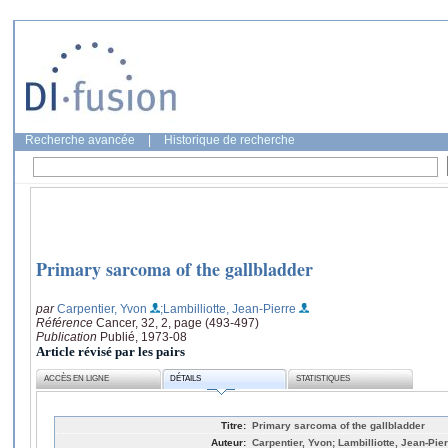
Recherche avancée
|
Historique de recherche
Primary sarcoma of the gallbladder
par
Carpentier, Yvon
;Lambilliotte, Jean-Pierre
Référence
Cancer, 32, 2, page (493-497)
Publication
Publié, 1973-08
Article révisé par les pairs
ACCÈS EN LIGNE
DÉTAILS
STATISTIQUES
Titre:
Primary sarcoma of the gallbladder
Auteur:
Carpentier, Yvon; Lambilliotte, Jean-Pie