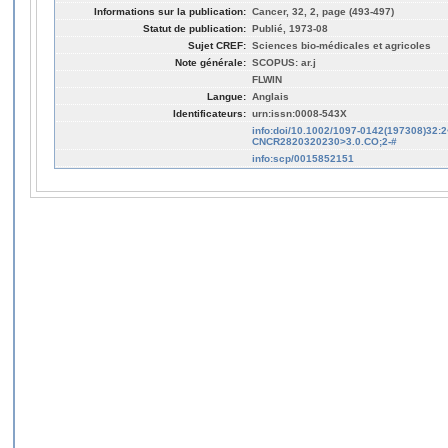
Informations sur la publication:
Cancer, 32, 2, page (493-497)
Statut de publication:
Publié, 1973-08
Sujet CREF:
Sciences bio-médicales et agricoles
Note générale:
SCOPUS: ar.j
FLWIN
Langue:
Anglais
Identificateurs:
urn:issn:0008-543X
info:doi/10.1002/1097-0142(197308)32:2
CNCR2820320230>3.0.CO;2-#
info:scp/0015852151