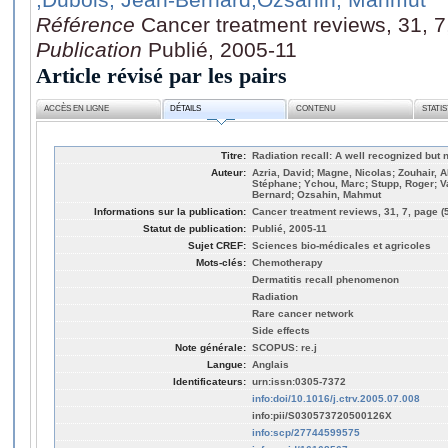
Référence
Cancer treatment reviews, 31, 7
Publication
Publié, 2005-11
Article révisé par les pairs
ACCÈS EN LIGNE
DÉTAILS
CONTENU
STATI
Titre:
Radiation recall: A well recognized bu
Auteur:
Azria, David; Magne, Nicolas; Zouhair, A
Stéphane; Ychou, Marc; Stupp, Roger; Va
Bernard; Ozsahin, Mahmut
Informations sur la publication:
Cancer treatment reviews, 31, 7, page (
Statut de publication:
Publié, 2005-11
Sujet CREF:
Sciences bio-médicales et agricoles
Mots-clés:
Chemotherapy
Dermatitis recall phenomenon
Radiation
Rare cancer network
Side effects
Note générale:
SCOPUS: re.j
Langue:
Anglais
Identificateurs:
urn:issn:0305-7372
info:doi/10.1016/j.ctrv.2005.07.008
info:pii/S030573720500126X
info:scp/27744599575