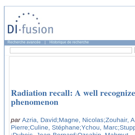
Recherche avancée
|
Historique de recherche
Radiation recall: A well recogniz
phenomenon
par
Azria, David
;Magne, Nicolas
;Zouhair, 
Pierre
;Culine, Stéphane
;Ychou, Marc
;Stup
;Dubois, Jean-Bernard
;Ozsahin, Mahmut