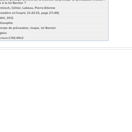
e à la loi Barnier ?
rmisch, Céline; Labeau, Pierre-Etienne
matière et l'esprit, 21-22-23, page (71-88)
blié, 2011
ilosophie
incipe de précaution, risque, loi Barnier
glais
n:issn:1782-0812