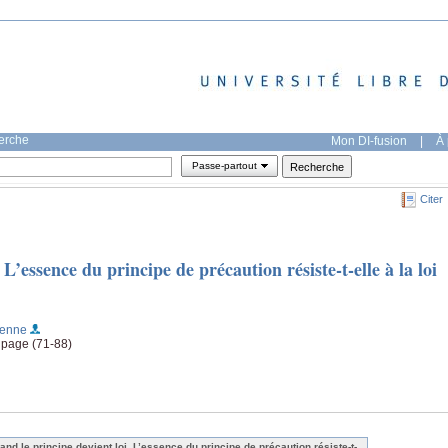
herche
Mon DI-fusion
|
À 
Passe-partout
Citer
L’essence du principe de précaution résiste-t-elle à la loi
ienne
, page (71-88)
and le principe devient loi. L’essence du principe de précaution résiste-t-