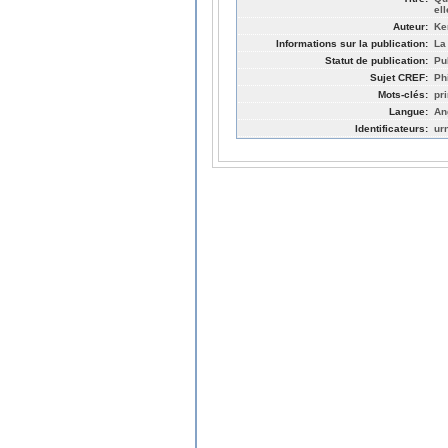
ell
Auteur:
Ke
Informations sur la publication:
La 
Statut de publication:
Pu
Sujet CREF:
Ph
Mots-clés:
pr
Langue:
An
Identificateurs:
ur