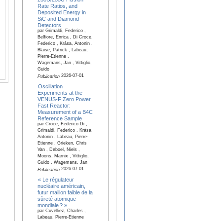
Rate Ratios, and
Deposited Energy in
SiC and Diamond
Detectors
par Grimaldi, Federico ,
Belfiore, Enrica , Di Croce,
Federico , Krása, Antonin ,
Blaise, Patrick , Labeau,
Pierre-Etienne ,
Wagemans, Jan , Vittiglio,
Guido
2026-07-01
Publication
Oscillation
Experiments at the
VENUS-F Zero Power
Fast Reactor:
Measurement of a B4C
Reference Sample
par Croce, Federico Di ,
Grimaldi, Federico , Krása,
Antonin , Labeau, Pierre-
Etienne , Grieken, Chris
Van , Deboel, Niels ,
Moons, Marnix , Vittiglio,
Guido , Wagemans, Jan
2026-07-01
Publication
« Le régulateur
nucléaire américain,
futur maillon faible de la
sûreté atomique
mondiale ? »
par Cuvelliez, Charles ,
Labeau, Pierre-Etienne