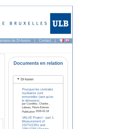
propos de DI-fusion
|
Contact
|
Documents en relation
DI-fusion
Pourquoi les centrales
nucléaires sont
immortelles (tant qu'on
le démontre)
par Cuvelliez, Charles ,
Labeau, Pierre-Etienne
2026-02-18
Publication
VALUE Project - part 1:
Measurement of
232Th/235U and
238U/235U Fission