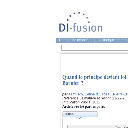
Recherche avancée
|
Historique de rec
Quand le principe devient loi. 
Barnier ?
par
Kermisch, Céline
;Labeau, Pierre-Et
Référence
La matière et l'esprit, 21-22-23
Publication
Publié, 2011
Article révisé par les pairs
DÉTAILS
Titre:
Qu