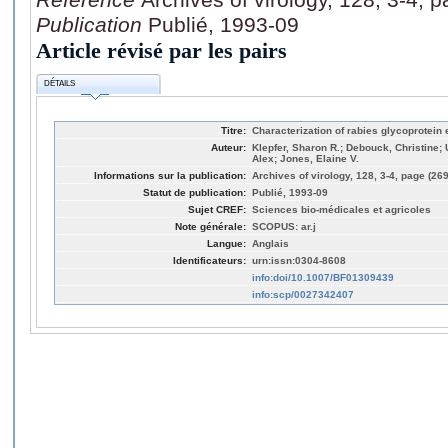
Publication
Publié, 1993-09
Article révisé par les pairs
DÉTAILS
Titre:
Characterization of rabies glycoprotein
Auteur:
Klepfer, Sharon R.; Debouck, Christine; 
Alex; Jones, Elaine V.
Informations sur la publication:
Archives of virology, 128, 3-4, page (26
Statut de publication:
Publié, 1993-09
Sujet CREF:
Sciences bio-médicales et agricoles
Note générale:
SCOPUS: ar.j
Langue:
Anglais
Identificateurs:
urn:issn:0304-8608
info:doi/10.1007/BF01309439
info:scp/0027342407