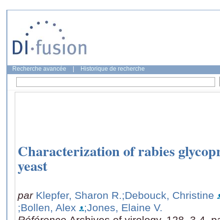
Recherche avancée
|
Historique de recherche
Characterization of rabies glycop
yeast
par
Klepfer, Sharon R.
;Debouck, Christine
;Bollen, Alex
;Jones, Elaine V.
Référence
Archives of virology, 128, 3-4, 