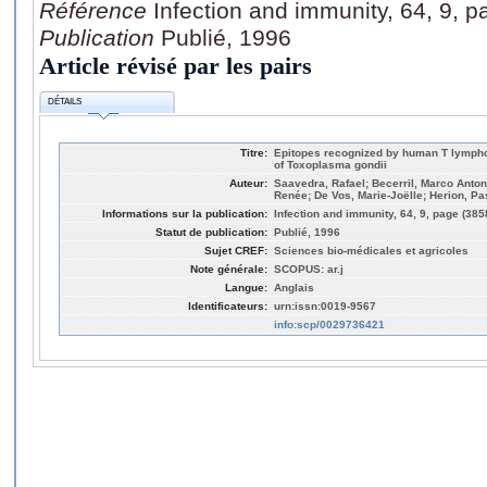
Référence
Infection and immunity, 64, 9, 
Publication
Publié, 1996
Article révisé par les pairs
DÉTAILS
Titre:
Epitopes recognized by human T lympho
of Toxoplasma gondii
Auteur:
Saavedra, Rafael; Becerril, Marco Anton
Renée; De Vos, Marie-Joëlle; Herion, Pa
Informations sur la publication:
Infection and immunity, 64, 9, page (385
Statut de publication:
Publié, 1996
Sujet CREF:
Sciences bio-médicales et agricoles
Note générale:
SCOPUS: ar.j
Langue:
Anglais
Identificateurs:
urn:issn:0019-9567
info:scp/0029736421