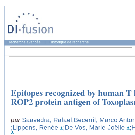
Recherche avancée
|
Historique de recherche
Epitopes recognized by human T 
ROP2 protein antigen of Toxopla
par
Saavedra, Rafael
;Becerril, Marco Anto
;Lippens, Renée
;De Vos, Marie-Joëlle
;