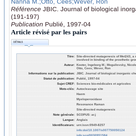
Nanna M.
;Otto, Cees
;Wever, Ron
Référence
JBIC. Journal of biological inor
(191-197)
Publication
Publié, 1997-04
Article révisé par les pairs
DÉTAILS
Titre:
Site-directed mutagenesis of Met243, a
involved in binding of the prosthetic gr
Auteur:
Kooter, Ingeborg M.; Moguilevsky, Nicole
Otto, Cees; Wever, Ron
Informations sur la publication:
JBIC. Journal of biological inorganic ch
Statut de publication:
Publié, 1997-04
Sujet CREF:
Sciences bio-médicales et agricoles
Mots-clés:
Autocleavage site
Haem
Myeloperoxidase
Resonance Raman
Site-directed mutagenesis
Note générale:
SCOPUS: ar.j
Langue:
Anglais
Identificateurs:
urn:issn:0949-8257
info:doi/10.1007/s007750050124
info:scp/0030951584