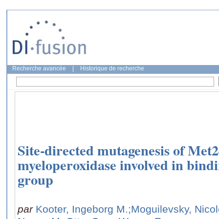
Recherche avancée
|
Historique de recherche
Site-directed mutagenesis of Met2
myeloperoxidase involved in bindi
group
par
Kooter, Ingeborg M.
;Moguilevsky, Nico