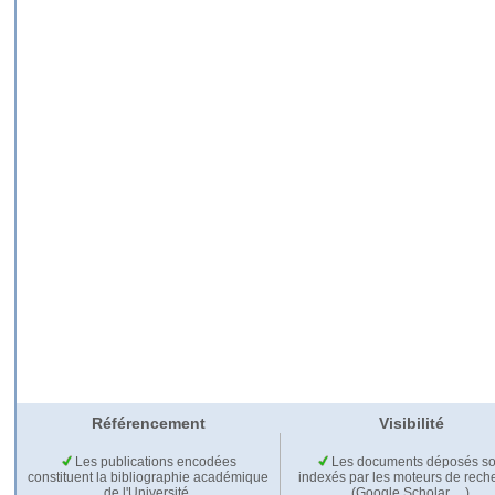
Référencement
Visibilité
Les publications encodées
Les documents déposés so
constituent la bibliographie académique
indexés par les moteurs de rech
de l'Université.
(Google Scholar,…).