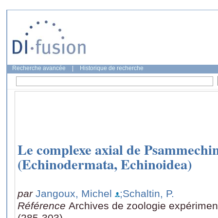
Recherche avancée
|
Historique de recherche
Le complexe axial de Psammechin
(Echinodermata, Echinoidea)
par
Jangoux, Michel
;Schaltin, P.
Référence
Archives de zoologie expériment
(285-303)