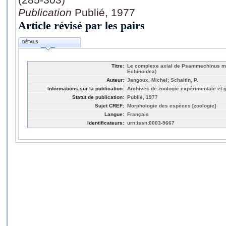
Publication
Publié, 1977
Article révisé par les pairs
DÉTAILS
Titre:
Le complexe axial de Psammechinus mil
Echinoidea)
Auteur:
Jangoux, Michel; Schaltin, P.
Informations sur la publication:
Archives de zoologie expérimentale et g
Statut de publication:
Publié, 1977
Sujet CREF:
Morphologie des espèces [zoologie]
Langue:
Français
Identificateurs:
urn:issn:0003-9667