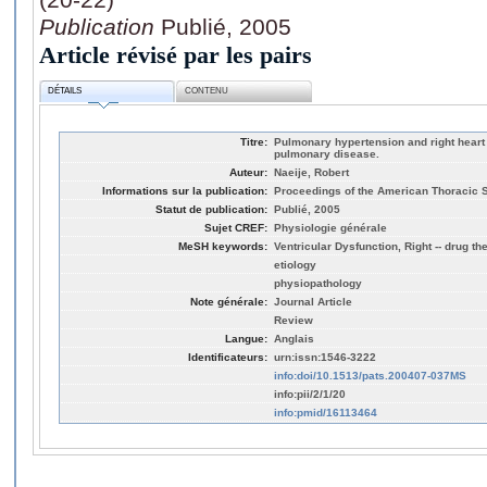
Publication
Publié, 2005
Article révisé par les pairs
DÉTAILS
CONTENU
Titre:
Pulmonary hypertension and right heart f
pulmonary disease.
Auteur:
Naeije, Robert
Informations sur la publication:
Proceedings of the American Thoracic So
Statut de publication:
Publié, 2005
Sujet CREF:
Physiologie générale
MeSH keywords:
Ventricular Dysfunction, Right -- drug th
etiology
physiopathology
Note générale:
Journal Article
Review
Langue:
Anglais
Identificateurs:
urn:issn:1546-3222
info:doi/10.1513/pats.200407-037MS
info:pii/2/1/20
info:pmid/16113464