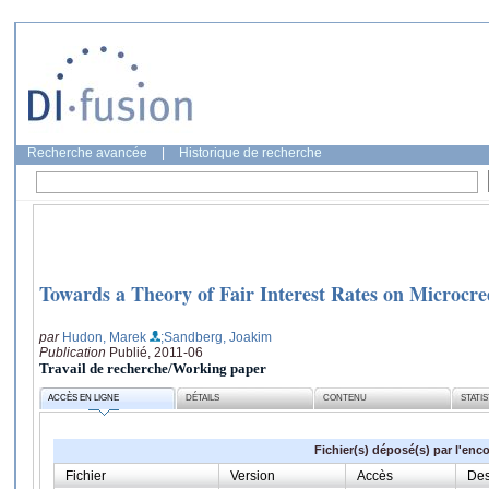
Recherche avancée
|
Historique de recherche
Towards a Theory of Fair Interest Rates on Microcre
par
Hudon, Marek
;Sandberg, Joakim
Publication
Publié, 2011-06
Travail de recherche/Working paper
ACCÈS EN LIGNE
DÉTAILS
CONTENU
STATI
Fichier(s) déposé(s) par l'enc
Fichier
Version
Accès
Des