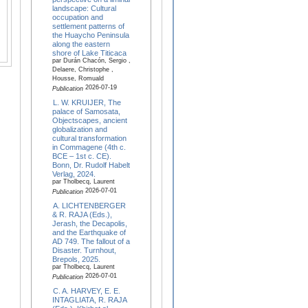
landscape: Cultural
occupation and
settlement patterns of
the Huaycho Peninsula
along the eastern
shore of Lake Titicaca
par Durán Chacón, Sergio ,
Delaere, Christophe ,
Housse, Romuald
2026-07-19
Publication
L. W. KRUIJER, The
palace of Samosata,
Objectscapes, ancient
globalization and
cultural transformation
in Commagene (4th c.
BCE – 1st c. CE).
Bonn, Dr. Rudolf Habelt
Verlag, 2024.
par Tholbecq, Laurent
2026-07-01
Publication
A. LICHTENBERGER
& R. RAJA (Eds.),
Jerash, the Decapolis,
and the Earthquake of
AD 749. The fallout of a
Disaster. Turnhout,
Brepols, 2025.
par Tholbecq, Laurent
2026-07-01
Publication
C. A. HARVEY, E. E.
INTAGLIATA, R. RAJA