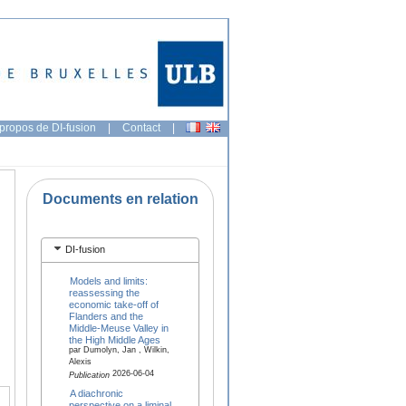
propos de DI-fusion
|
Contact
|
Documents en relation
DI-fusion
Models and limits:
reassessing the
economic take-off of
Flanders and the
Middle-Meuse Valley in
the High Middle Ages
par Dumolyn, Jan , Wilkin,
Alexis
2026-06-04
Publication
A diachronic
perspective on a liminal