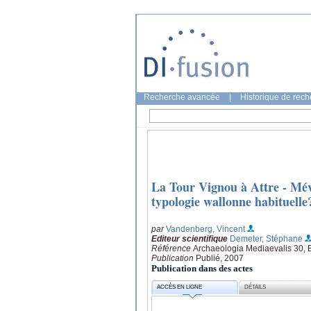
Recherche avancée
|
Historique de rec
La Tour Vignou à Attre - Méve
typologie wallonne habituelle
par
Vandenberg, Vincent
Editeur scientifique
Demeter, Stéphane
Référence
Archaeologia Mediaevalis 30, B
Publication
Publié, 2007
Publication dans des actes
ACCÈS EN LIGNE
DÉTAILS