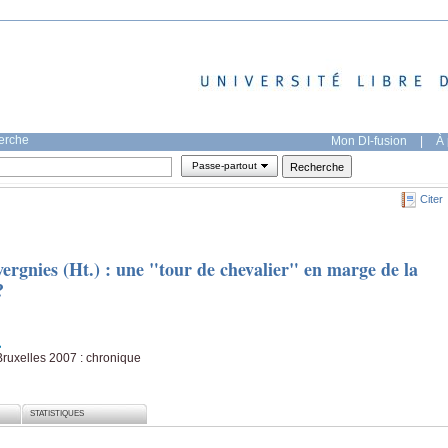
herche
Mon DI-fusion
|
À 
Passe-partout
Citer
rgnies (Ht.) : une "tour de chevalier" en marge de la
?
ruxelles 2007 : chronique
STATISTIQUES