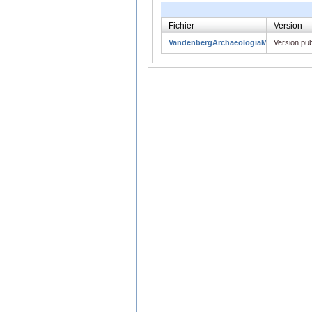
Fichier
Version
VandenbergArchaeologiaMed30.pdf
Version pub