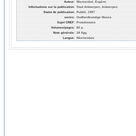
Auteur:
Warmenbol, Eugène
Informations sur la publication:
Stad Antwerpen, Antwerpen
Statut de publication:
Publié, 1987
series:
Oudheidkundige Musea
Sujet CREF:
Protohistoire
Volumes/pages:
80 p.
Note générale:
38 figg.
Langue:
Néerlandais