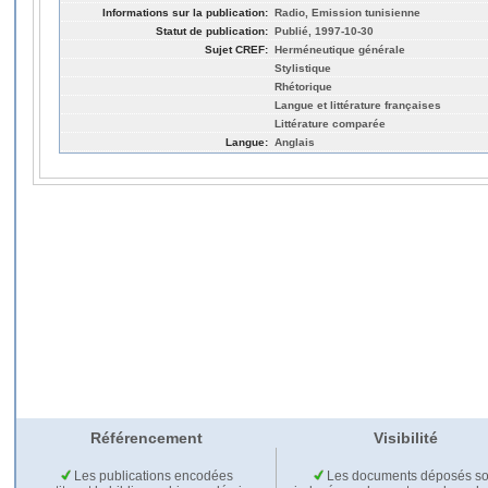
Informations sur la publication:
Radio, Emission tunisienne
Statut de publication:
Publié, 1997-10-30
Sujet CREF:
Herméneutique générale
Stylistique
Rhétorique
Langue et littérature françaises
Littérature comparée
Langue:
Anglais
Référencement
Visibilité
Les publications encodées
Les documents déposés so