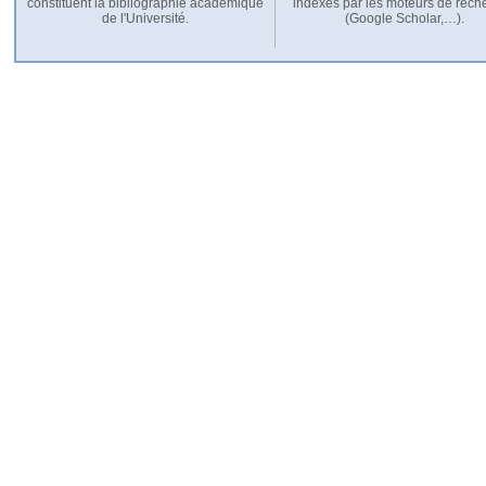
constituent la bibliographie académique
indexés par les moteurs de rech
de l'Université.
(Google Scholar,…).