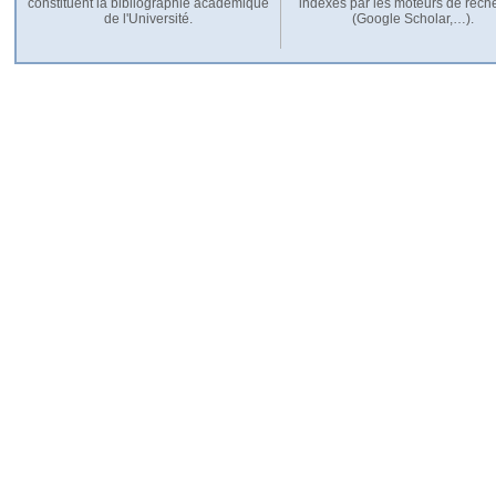
constituent la bibliographie académique
indexés par les moteurs de rech
de l'Université.
(Google Scholar,…).