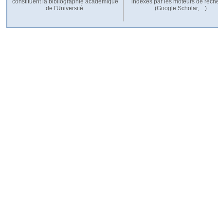
constituent la bibliographie académique
indexés par les moteurs de rech
de l'Université.
(Google Scholar,…).