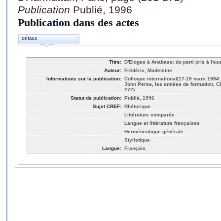
Publication
Publié, 1996
Publication dans des actes
DÉTAILS
Titre:
D'Eloges à Anabase: du parti pris à l'
Auteur:
Frédéric, Madeleine
Informations sur la publication:
Colloque international(17-19 mars 1994: 
John Perse, les années de formation, C
272)
Statut de publication:
Publié, 1996
Sujet CREF:
Rhétorique
Littérature comparée
Langue et littérature françaises
Herméneutique générale
Stylistique
Langue:
Français