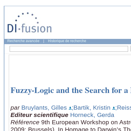
Recherche avancée
|
Historique de recherche
Fuzzy-Logic and the Search for a D
par
Bruylants, Gilles
;Bartik, Kristin
;Reis
Editeur scientifique
Horneck, Gerda
Référence
9th European Workshop on Astr
2009: Brussels), In Homage to Darwin’s The