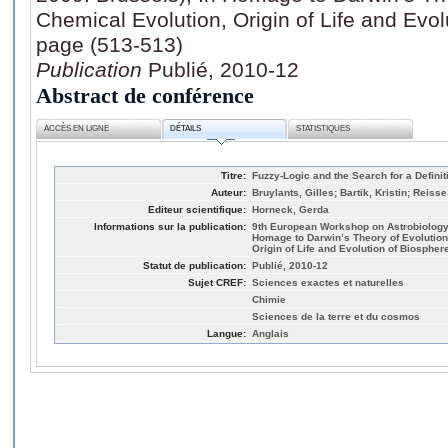
Chemical Evolution, Origin of Life and Evol
page (513-513)
Publication
Publié, 2010-12
Abstract de conférence
ACCÈS EN LIGNE
DÉTAILS
STATISTIQUES
Titre:
Fuzzy-Logic and the Search for a Definiti
Auteur:
Bruylants, Gilles; Bartik, Kristin; Reiss
Editeur scientifique:
Horneck, Gerda
Informations sur la publication:
9th European Workshop on Astrobiology(
Homage to Darwin’s Theory of Evolution
Origin of Life and Evolution of Biospher
Statut de publication:
Publié, 2010-12
Sujet CREF:
Sciences exactes et naturelles
Chimie
Sciences de la terre et du cosmos
Langue:
Anglais