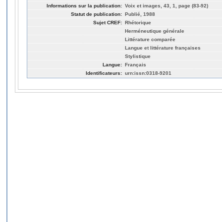
Informations sur la publication:
Voix et images, 43, 1, page (83-92)
Statut de publication:
Publié, 1988
Sujet CREF:
Rhétorique
Herméneutique générale
Littérature comparée
Langue et littérature françaises
Stylistique
Langue:
Français
Identificateurs:
urn:issn:0318-9201