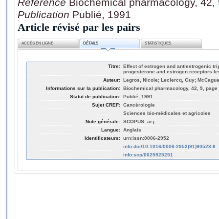
Référence
Biochemical pharmacology, 42, 
Publication
Publié, 1991
Article révisé par les pairs
ACCÈS EN LIGNE
DÉTAILS
STATISTIQUES
Titre:
Effect of estrogen and antiestrogenic tr
progesterone and estrogen receptors le
Auteur:
Legros, Nicole; Leclercq, Guy; McCag
Informations sur la publication:
Biochemical pharmacology, 42, 9, page
Statut de publication:
Publié, 1991
Sujet CREF:
Cancérologie
Sciences bio-médicales et agricoles
Note générale:
SCOPUS: ar.j
Langue:
Anglais
Identificateurs:
urn:issn:0006-2952
info:doi/10.1016/0006-2952(91)90523-8
info:scp/0025925251