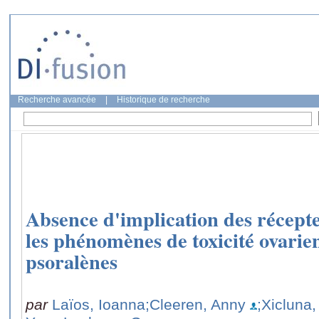
Recherche avancée
|
Historique de recherche
Absence d'implication des récept
les phénomènes de toxicité ovarien
psoralènes
par
Laïos, Ioanna
;Cleeren, Anny
;Xicluna,