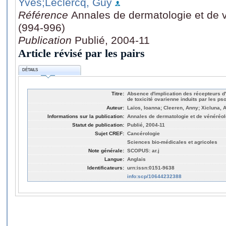
Yves
;Leclercq, Guy
Référence
Annales de dermatologie et de 
(994-996)
Publication
Publié, 2004-11
Article révisé par les pairs
DÉTAILS
Titre:
Absence d'implication des récepteurs 
de toxicité ovarienne induits par les ps
Auteur:
Laïos, Ioanna; Cleeren, Anny; Xicluna, 
Informations sur la publication:
Annales de dermatologie et de vénéréolo
Statut de publication:
Publié, 2004-11
Sujet CREF:
Cancérologie
Sciences bio-médicales et agricoles
Note générale:
SCOPUS: ar.j
Langue:
Anglais
Identificateurs:
urn:issn:0151-9638
info:scp/10644232388