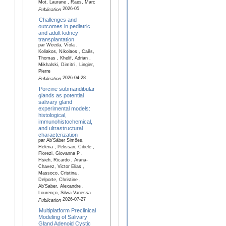
Mot, Laurane , Raes, Marc
2026-05
Publication
Challenges and
outcomes in pediatric
and adult kidney
transplantation
par Weeda, Víola ,
Koliakos, Nikolaos , Caës,
Thomas , Khelif, Adrian ,
Mikhalski, Dimitri , Lingier,
Pierre
2026-04-28
Publication
Porcine submandibular
glands as potential
salivary gland
experimental models:
histological,
immunohistochemical,
and ultrastructural
characterization
par Ab’Sáber Simões,
Helena , Pelissari, Cibele ,
Florezi, Giovanna P ,
Hsieh, Ricardo , Arana-
Chavez, Victor Elias ,
Massoco, Cristina ,
Delporte, Christine ,
Ab’Saber, Alexandre ,
Lourenço, Silvia Vanessa
2026-07-27
Publication
Multiplatform Preclinical
Modeling of Salivary
Gland Adenoid Cystic