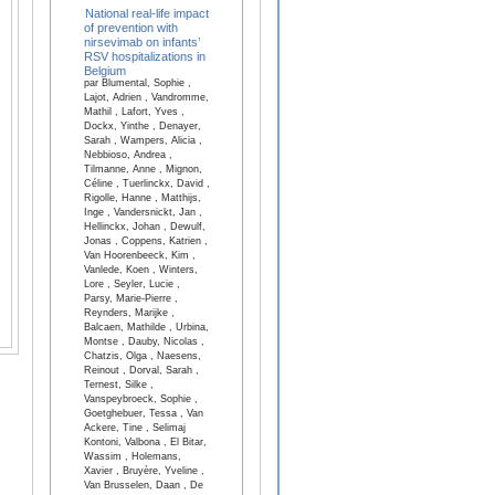
National real-life impact
of prevention with
nirsevimab on infants’
RSV hospitalizations in
Belgium
par Blumental, Sophie ,
Lajot, Adrien , Vandromme,
Mathil , Lafort, Yves ,
Dockx, Yinthe , Denayer,
Sarah , Wampers, Alicia ,
Nebbioso, Andrea ,
Tilmanne, Anne , Mignon,
Céline , Tuerlinckx, David ,
Rigolle, Hanne , Matthijs,
Inge , Vandersnickt, Jan ,
Hellinckx, Johan , Dewulf,
Jonas , Coppens, Katrien ,
Van Hoorenbeeck, Kim ,
Vanlede, Koen , Winters,
Lore , Seyler, Lucie ,
Parsy, Marie-Pierre ,
Reynders, Marijke ,
Balcaen, Mathilde , Urbina,
Montse , Dauby, Nicolas ,
Chatzis, Olga , Naesens,
Reinout , Dorval, Sarah ,
Ternest, Silke ,
Vanspeybroeck, Sophie ,
Goetghebuer, Tessa , Van
Ackere, Tine , Selimaj
Kontoni, Valbona , El Bitar,
Wassim , Holemans,
Xavier , Bruyère, Yveline ,
Van Brusselen, Daan , De