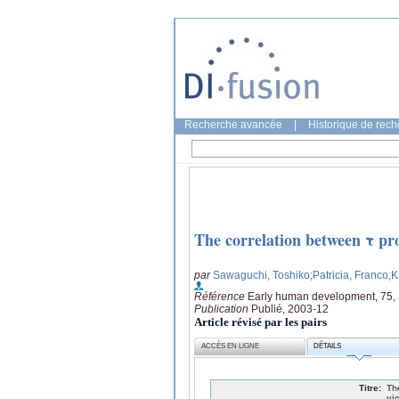
Recherche avancée
|
Historique de rec
The correlation between τ pro
par
Sawaguchi, Toshiko
;Patricia, Franco
;
Référence
Early human development, 75,
Publication
Publié, 2003-12
Article révisé par les pairs
ACCÈS EN LIGNE
DÉTAILS
Titre:
Th
vi