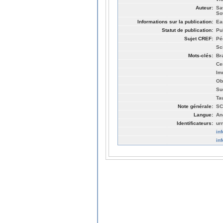
Auteur:
Sa
So
Informations sur la publication:
Ea
Statut de publication:
Pu
Sujet CREF:
Pé
Sc
Mots-clés:
Br
Ce
Im
Ob
Su
Ta
Note générale:
SC
Langue:
An
Identificateurs:
ur
in
in