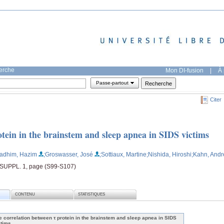
herche
Mon DI-fusion
|
À 
Passe-partout
Citer
tein in the brainstem and sleep apnea in SIDS victims
Kadhim, Hazim
;Groswasser, José
;Sottiaux, Martine
;Nishida, Hiroshi
;Kahn, Andr
 SUPPL. 1, page (S99-S107)
CONTENU
STATISTIQUES
e correlation between τ protein in the brainstem and sleep apnea in SIDS
ctims