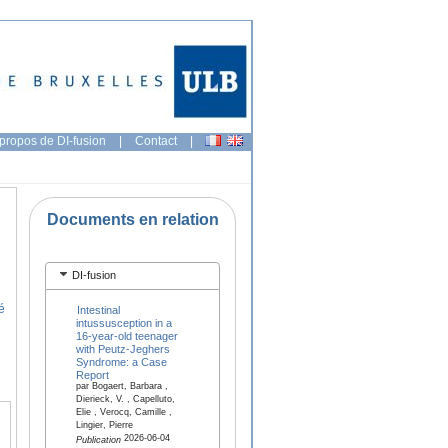
propos de DI-fusion
|
Contact
|
Documents en relation
DI-fusion
é
Intestinal
intussusception in a
16-year-old teenager
with Peutz-Jeghers
Syndrome: a Case
Report
par Bogaert, Barbara ,
Dierieck, V. , Capelluto,
Elie , Verocq, Camille ,
Lingier, Pierre
2026-06-04
Publication