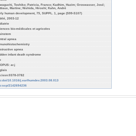
waguchi, Toshiko; Patricia, Franco; Kadhim, Hazim; Groswasser, José;
ttiaux, Martine; Nishida, Hiroshi; Kahn, André
rly human development, 75, SUPPL. 1, page (S99-S107)
blié, 2003-12
diatrie
iences bio-médicales et agricoles
ainstem
ntral apnea
munohistochemistry
structive apnea
dden infant death syndrome
u
OPUS: ar.j
glais
n:issn:0378-3782
fo:doi/10.1016/j.earlhumdev.2003.08.013
fo:scp/2142694236