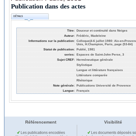
Publication dans des actes
DÉTAILS
Titre:
Douceur et continuité dans Neiges
Auteur:
Frédéric, Madeleine
Informations sur la publication:
Colloque(4-6 juillet 1980: Aix-en-Proven
Unis, H.Champion, Paris, page (53-84)
Statut de publication:
Publié, 1981
series:
Espaces de Saint-John Perse, 3
Sujet CREF:
Herméneutique générale
Stylistique
Langue et littérature françaises
Littérature comparée
Rhétorique
Note générale:
Publications Université de Provence
Langue:
Français
Référencement
Visibilité
Les publications encodées
Les documents déposés so