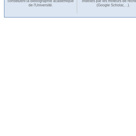
constituent la bibliographie académique
indexés par les moteurs de rech
de l'Université.
(Google Scholar,…).