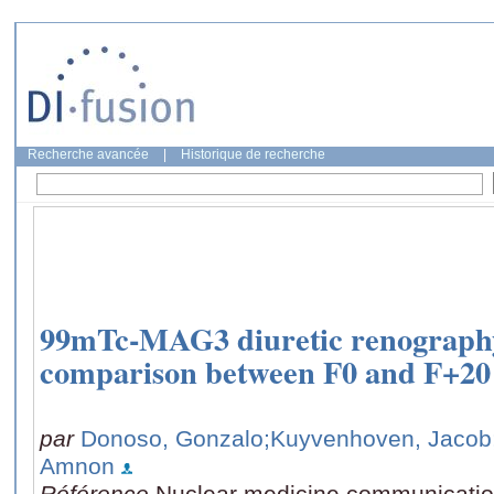
Recherche avancée
|
Historique de recherche
99mTc-MAG3 diuretic renography
comparison between F0 and F+20
par
Donoso, Gonzalo
;Kuyvenhoven, Jacob
Amnon
Référence
Nuclear medicine communication