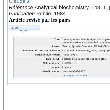
Claude
Référence
Analytical biochemistry, 143, 1,
Publication
Publié, 1984
Article révisé par les pairs
DÉTAILS
Titre:
Cleaving of disulfide bridges and appa
prolactin variants as revealed by immu
Auteur:
Meuris, Sylvain; Svoboda, Michal; Chri
Informations sur la publication:
Analytical biochemistry, 143, 1, page (1
Statut de publication:
Publié, 1984
Sujet CREF:
Sciences bio-médicales et agricoles
Note générale:
SCOPUS: ar.j
Langue:
Anglais
Identificateurs:
urn:issn:0003-2697
info:scp/0021707939