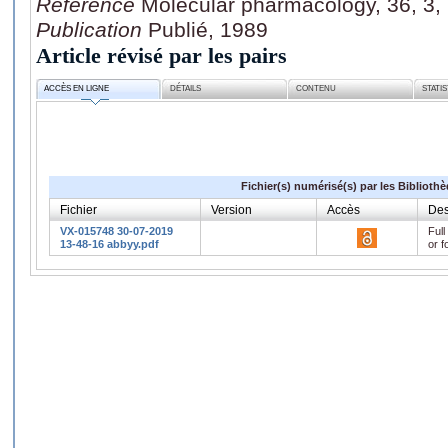
Référence
Molecular pharmacology, 36, 3,
Publication
Publié, 1989
Article révisé par les pairs
ACCÈS EN LIGNE
DÉTAILS
CONTENU
STATI
Fichier(s) numérisé(s) par les Biblioth
Fichier
Version
Accès
Des
VX-015748 30-07-2019
Full
13-48-16 abbyy.pdf
or f