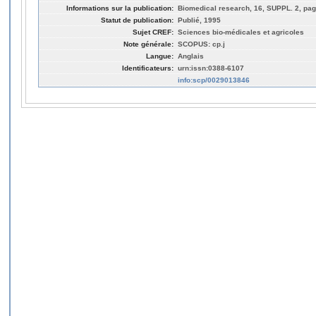
Informations sur la publication:
Biomedical research, 16, SUPPL. 2, pag
Statut de publication:
Publié, 1995
Sujet CREF:
Sciences bio-médicales et agricoles
Note générale:
SCOPUS: cp.j
Langue:
Anglais
Identificateurs:
urn:issn:0388-6107
info:scp/0029013846