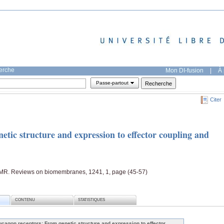
herche
Mon DI-fusion
|
À 
Passe-partout
Citer
tic structure and expression to effector coupling and
, MR. Reviews on biomembranes, 1241, 1, page (45-57)
CONTENU
STATISTIQUES
ucagon receptors: From genetic structure and expression to effector