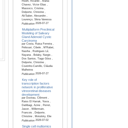
Hsieh, Ricardo , Arana-
Chavez, Victor Elias ,
Massoco, Cristina ,
Delporte, Christine ,
Ab’Saber, Alexandre ,
Lourenço, Silvia Vanessa
2026-07-27
Publication
Multiplatform Preclinical
Modeling of Salivary
Gland Adenoid Cystic
Carcinoma
par Costa, Raisa Ferreira ,
Pelissari, Cibele , M'Rabet,
Nasiha , Rodrigues Lé,
Nayana , Bolaky, Nargis ,
Dos Santos, Tiago Góss ,
Delporte, Christine ,
Coutinho-Camillo, Cláudia
Malheiros
2026-07-27
Publication
Key role of
transcription factors
network in proliferative
vitreoretinal diseases
development
par Duveau, Clément ,
Raiss El Harrak, Yosra ,
Datlibagi, Azine , Perret,
Jason , Willermain,
Francois , Delporte,
Christine , Motulsky, Elie
2026-07-02
Publication
Single cell multiomics