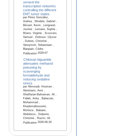
unravel the
transcription networks
controlling the different
EMT tumor states.
par Pérez González,
Andrea , Windels, Gabriel ,
Bévant, Kevin , Lengrand,
Justine , Lemaire, Sophie ,
Moers, Virginie , Scozzaro,
Samuel , Debroux, Ulysse
, Dubois, Christine ,
Vanuytven, Sebastiaan ,
Blanpain, Cédric
2026-07
Publication
Chitosan biguanide
attenuates methanol
poisoning by
scavenging
formaldehyde and
reducing oxidative
stress
par Alimoradi, Houman ,
Abrishami, Amir ,
Ghaffarian-Bahraman, Ali ,
Fallah, Anita , Babacian,
Mohammad ,
Khademalhosseini,
Morteza , Babaee,
Abdolreza , Delporte,
Christine , Razmi, Ali
2026-06-30
Publication