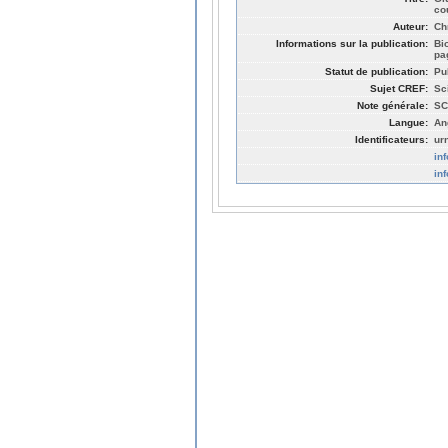
co
Auteur:
Ch
Informations sur la publication:
Bi
pa
Statut de publication:
Pu
Sujet CREF:
Sc
Note générale:
SC
Langue:
An
Identificateurs:
ur
in
in