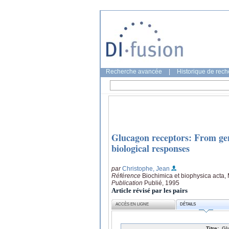
Recherche avancée
|
Historique de rec
Glucagon receptors: From gene
biological responses
par
Christophe, Jean
Référence
Biochimica et biophysica acta
Publication
Publié, 1995
Article révisé par les pairs
ACCÈS EN LIGNE
DÉTAILS
Titre:
Gl