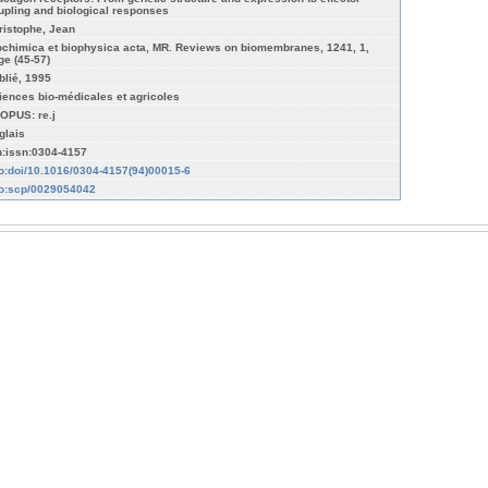
upling and biological responses
ristophe, Jean
ochimica et biophysica acta, MR. Reviews on biomembranes, 1241, 1,
ge (45-57)
blié, 1995
iences bio-médicales et agricoles
OPUS: re.j
glais
n:issn:0304-4157
fo:doi/10.1016/0304-4157(94)00015-6
fo:scp/0029054042