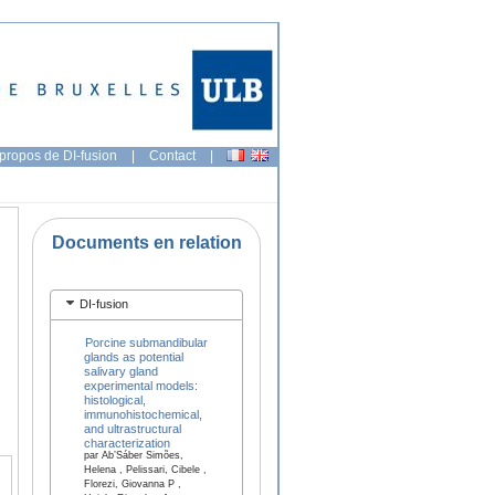
propos de DI-fusion
|
Contact
|
Documents en relation
DI-fusion
Porcine submandibular
glands as potential
salivary gland
experimental models:
histological,
immunohistochemical,
and ultrastructural
characterization
par Ab’Sáber Simões,
Helena , Pelissari, Cibele ,
Florezi, Giovanna P ,