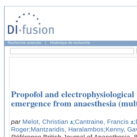
Recherche avancée
|
Historique de recherche
Propofol and electrophysiological
emergence from anaesthesia (multip
par
Melot, Christian
;Cantraine, Francis
;
Roger
;Mantzaridis, Haralambos
;Kenny, Ga
Référence
British Journal of Anaesthesia, 