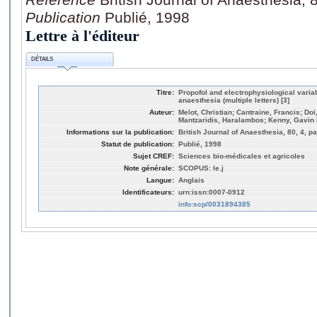
Publication
Publié, 1998
Lettre à l'éditeur
DÉTAILS
Titre:
Propofol and electrophysiological vari
anaesthesia (multiple letters) [3]
Auteur:
Melot, Christian; Cantraine, Francis; Doi
Mantzaridis, Haralambos; Kenny, Gavin
Informations sur la publication:
British Journal of Anaesthesia, 80, 4, p
Statut de publication:
Publié, 1998
Sujet CREF:
Sciences bio-médicales et agricoles
Note générale:
SCOPUS: le.j
Langue:
Anglais
Identificateurs:
urn:issn:0007-0912
info:scp/0031894385