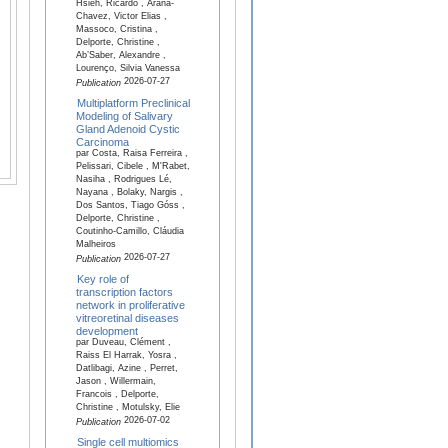
Hsieh, Ricardo , Arana-
Chavez, Victor Elias ,
Massoco, Cristina ,
Delporte, Christine ,
Ab’Saber, Alexandre ,
Lourenço, Silvia Vanessa
2026-07-27
Publication
Multiplatform Preclinical
Modeling of Salivary
Gland Adenoid Cystic
Carcinoma
par Costa, Raisa Ferreira ,
Pelissari, Cibele , M'Rabet,
Nasiha , Rodrigues Lé,
Nayana , Bolaky, Nargis ,
Dos Santos, Tiago Góss ,
Delporte, Christine ,
Coutinho-Camillo, Cláudia
Malheiros
2026-07-27
Publication
Key role of
transcription factors
network in proliferative
vitreoretinal diseases
development
par Duveau, Clément ,
Raiss El Harrak, Yosra ,
Datlibagi, Azine , Perret,
Jason , Willermain,
Francois , Delporte,
Christine , Motulsky, Elie
2026-07-02
Publication
Single cell multiomics