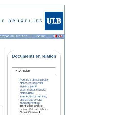
propos de DI-fusion
|
Contact
|
Documents en relation
DI-fusion
Porcine submandibular
glands as potential
salivary gland
experimental models:
histological,
immunohistochemical,
and ultrastructural
characterization
par Ab’Sáber Simões,
Helena , Pelissari, Cibele ,
Florezi, Giovanna P ,