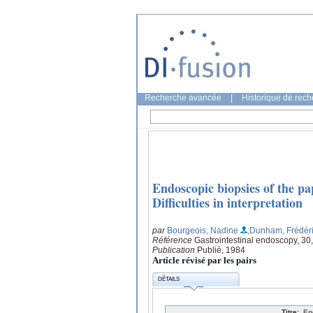
Recherche avancée
|
Historique de rec
Endoscopic biopsies of the pa
Difficulties in interpretation
par
Bourgeois, Nadine
;Dunham, Frédér
Référence
Gastrointestinal endoscopy, 30
Publication
Publié, 1984
Article révisé par les pairs
DÉTAILS
Titre:
En