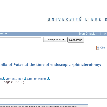
herche
Mon DI-fusion
|
À 
Passe-partout
Citer
pilla of Vater at the time of endoscopic sphincterotomy:
ic
;Verhest, Alain
;Cremer, Michel
, 3, page (163-166)
doscopic biopsies of the papilla of Vater at the time of endoscopic