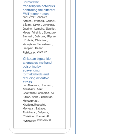
unravel the
transcription networks
controlling the different
EMT tumor states.
par Pérez González,
Andrea , Windels, Gabriel ,
Bévant, Kevin , Lengrand,
Justine , Lemaire, Sophie ,
Moers, Virginie , Scozzaro,
Samuel , Debroux, Ulysse
, Dubois, Christine ,
Vanuytven, Sebastiaan ,
Blanpain, Cédric
2026-07
Publication
Chitosan biguanide
attenuates methanol
poisoning by
scavenging
formaldehyde and
reducing oxidative
stress
par Alimoradi, Houman ,
Abrishami, Amir ,
Ghaffarian-Bahraman, Ali ,
Fallah, Anita , Babacian,
Mohammad ,
Khademalhosseini,
Morteza , Babaee,
Abdolreza , Delporte,
Christine , Razmi, Ali
2026-06-30
Publication