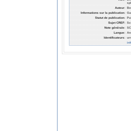
sph
Auteur:
Bo
Informations sur la publication:
Ga
Statut de publication:
Pu
Sujet CREF:
Sc
Note générale:
SC
Langue:
An
Identificateurs:
ur
in