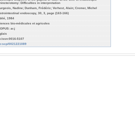
incterotomy: Difficulties in interpretation
urgeois, Nadine; Dunham, Frédéric; Verhest, Alain; Cremer, Michel
strointestinal endoscopy, 30, 3, page (163-166)
blié, 1984
iences bio-médicales et agricoles
OPUS: ar.j
glais
n:issn:0016-5107
fo:scp/0021221089