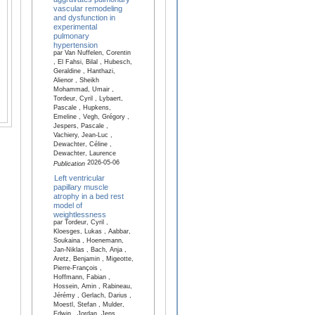
vascular remodeling
and dysfunction in
experimental
pulmonary
hypertension
par Van Nuffelen, Corentin
, El Fahsi, Bilal , Hubesch,
Geraldine , Hanthazi,
Alienor , Sheikh
Mohammad, Umair ,
Tordeur, Cyril , Lybaert,
Pascale , Hupkens,
Emeline , Vegh, Grégory ,
Jespers, Pascale ,
Vachiery, Jean-Luc ,
Dewachter, Céline ,
Dewachter, Laurence
2026-05-06
Publication
Left ventricular
papillary muscle
atrophy in a bed rest
model of
weightlessness
par Tordeur, Cyril ,
Kloesges, Lukas , Aabbar,
Soukaina , Hoenemann,
Jan-Niklas , Bach, Anja ,
Aretz, Benjamin , Migeotte,
Pierre-François ,
Hoffmann, Fabian ,
Hossein, Amin , Rabineau,
Jérémy , Gerlach, Darius ,
Moestl, Stefan , Mulder,
Edwin , Jordan, Jens ,