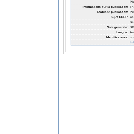
Pi
Informations sur la publication:
Th
Statut de publication:
Pu
Sujet CREF:
Ca
Sc
Note générale:
SC
Langue:
An
Identificateurs:
ur
in