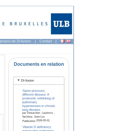
propos de DI-fusion
|
Contact
|
Documents en relation
DI-fusion
Same pressure,
different disease: A
proteomic rethinking of
pulmonary
hypertension in chronic
lung disease.
par Dewachter, Laurence ,
Vachiery, Jean-Luc
2026-05-01
Publication
Vitamin D deficiency
aggravates pulmonary