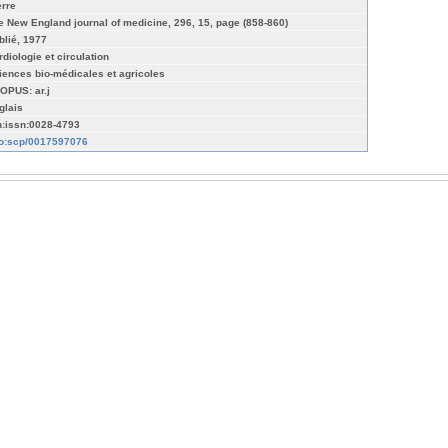
erre
e New England journal of medicine, 296, 15, page (858-860)
blié, 1977
rdiologie et circulation
iences bio-médicales et agricoles
OPUS: ar.j
glais
n:issn:0028-4793
fo:scp/0017597076