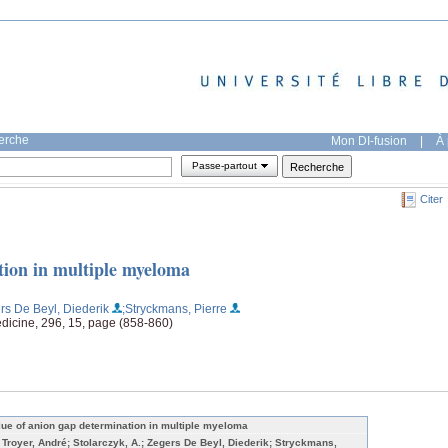
herche
Mon DI-fusion
|
À 
Passe-partout
Citer
tion in multiple myeloma
rs De Beyl, Diederik
;Stryckmans, Pierre
dicine, 296, 15, page (858-860)
lue of anion gap determination in multiple myeloma
 Troyer, André; Stolarczyk, A.; Zegers De Beyl, Diederik; Stryckmans,