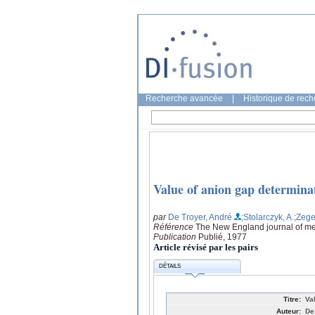
Recherche avancée
|
Historique de rec
Value of anion gap determina
par
De Troyer, André
;Stolarczyk, A.
;Zege
Référence
The New England journal of me
Publication
Publié, 1977
Article révisé par les pairs
DÉTAILS
Titre:
Va
Auteur:
De