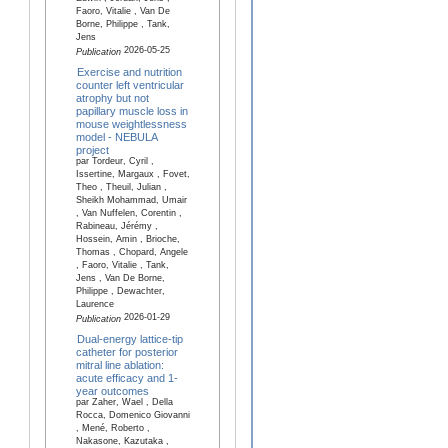
Faoro, Vitalie , Van De
Borne, Philippe , Tank,
Jens
2026-05-25
Publication
Exercise and nutrition
counter left ventricular
atrophy but not
papillary muscle loss in
mouse weightlessness
model - NEBULA
project
par Tordeur, Cyril ,
Issertine, Margaux , Fovet,
Theo , Theuil, Julian ,
Sheikh Mohammad, Umair
, Van Nuffelen, Corentin ,
Rabineau, Jérémy ,
Hossein, Amin , Brioche,
Thomas , Chopard, Angele
, Faoro, Vitalie , Tank,
Jens , Van De Borne,
Philippe , Dewachter,
Laurence
2026-01-29
Publication
Dual-energy lattice-tip
catheter for posterior
mitral line ablation:
acute efficacy and 1-
year outcomes
par Zaher, Wael , Della
Rocca, Domenico Giovanni
, Mené, Roberto ,
Nakasone, Kazutaka ,