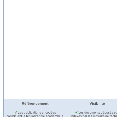
Référencement
Visibilité
Les publications encodées
Les documents déposés so
constituent la bibliographie académique
indexés par les moteurs de rech