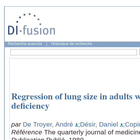
Recherche avancée
|
Historique de recherche
Regression of lung size in adults
deficiency
par
De Troyer, André
;Désir, Daniel
;Copi
Référence
The quarterly journal of medici
Publication
Publié, 1980