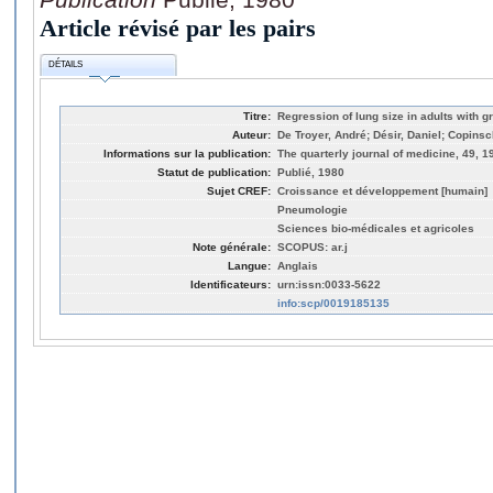
Article révisé par les pairs
DÉTAILS
Titre:
Regression of lung size in adults with 
Auteur:
De Troyer, André; Désir, Daniel; Copins
Informations sur la publication:
The quarterly journal of medicine, 49, 1
Statut de publication:
Publié, 1980
Sujet CREF:
Croissance et développement [humain]
Pneumologie
Sciences bio-médicales et agricoles
Note générale:
SCOPUS: ar.j
Langue:
Anglais
Identificateurs:
urn:issn:0033-5622
info:scp/0019185135