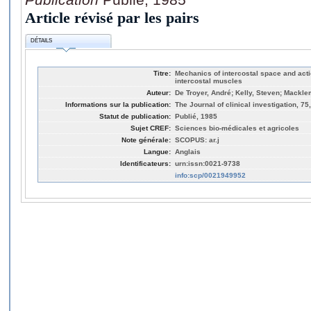
Article révisé par les pairs
DÉTAILS
Titre:
Mechanics of intercostal space and acti
intercostal muscles
Auteur:
De Troyer, André; Kelly, Steven; Macklem
Informations sur la publication:
The Journal of clinical investigation, 75
Statut de publication:
Publié, 1985
Sujet CREF:
Sciences bio-médicales et agricoles
Note générale:
SCOPUS: ar.j
Langue:
Anglais
Identificateurs:
urn:issn:0021-9738
info:scp/0021949952