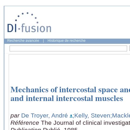
Recherche avancée
|
Historique de recherche
Mechanics of intercostal space and
and internal intercostal muscles
par
De Troyer, André
;Kelly, Steven
;Mackl
Référence
The Journal of clinical investiga
Publication
Publié, 1985