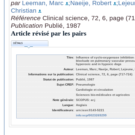
par
Leeman, Marc
;Naeije, Robert
;Lejeu
Christian
Référence
Clinical science, 72, 6, page (7
Publication
Publié, 1987
Article révisé par les pairs
DÉTAILS
Titre:
Influence of cyclo-oxygenase inhibition 
blockade on pulmonary vascular pressur
hyperoxic and in hypoxic dogs
Auteur:
Leeman, Marc; Naeije, Robert; Lejeune, P
Informations sur la publication:
Clinical science, 72, 6, page (717-724)
Statut de publication:
Publié, 1987
Sujet CREF:
Pneumologie
Cardiologie et circulation
Sciences bio-médicales et agricoles
Note générale:
SCOPUS: ar.j
Langue:
Anglais
Identificateurs:
urn:issn:0143-5221
info:scp/0023269299