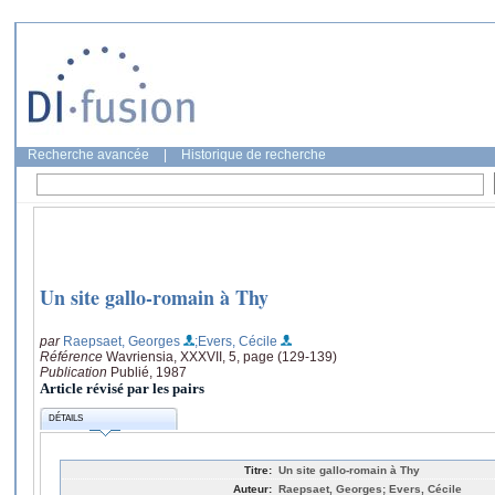
Recherche avancée
|
Historique de recherche
Un site gallo-romain à Thy
par
Raepsaet, Georges
;Evers, Cécile
Référence
Wavriensia, XXXVII, 5, page (129-139)
Publication
Publié, 1987
Article révisé par les pairs
DÉTAILS
Titre:
Un site gallo-romain à Thy
Auteur:
Raepsaet, Georges; Evers, Cécile