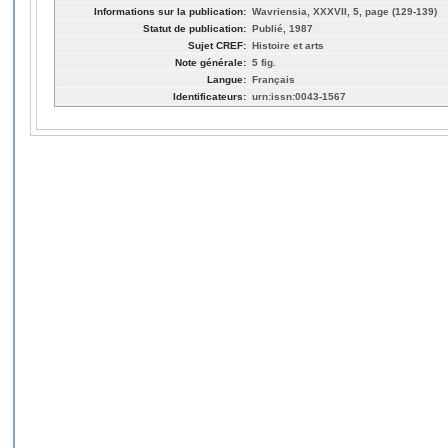
Informations sur la publication:
Wavriensia, XXXVII, 5, page (129-139)
Statut de publication:
Publié, 1987
Sujet CREF:
Histoire et arts
Note générale:
5 fig.
Langue:
Français
Identificateurs:
urn:issn:0043-1567