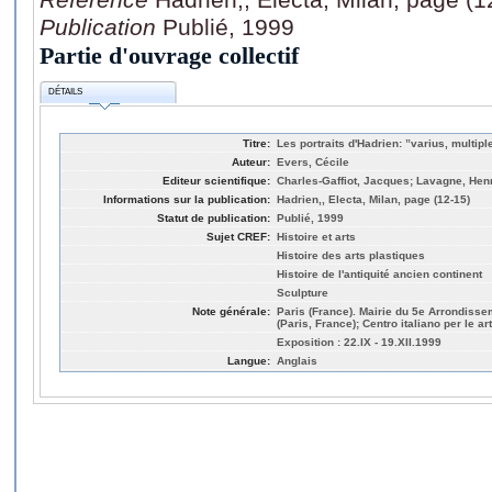
Publication
Publié, 1999
Partie d'ouvrage collectif
DÉTAILS
Titre:
Les portraits d'Hadrien: ”varius, multipl
Auteur:
Evers, Cécile
Editeur scientifique:
Charles-Gaffiot, Jacques; Lavagne, Henr
Informations sur la publication:
Hadrien,, Electa, Milan, page (12-15)
Statut de publication:
Publié, 1999
Sujet CREF:
Histoire et arts
Histoire des arts plastiques
Histoire de l'antiquité ancien continent
Sculpture
Note générale:
Paris (France). Mairie du 5e Arrondissem
(Paris, France); Centro italiano per le art
Exposition : 22.IX - 19.XII.1999
Langue:
Anglais