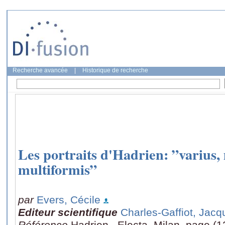
Recherche avancée
|
Historique de recherche
Les portraits d'Hadrien: ”varius, 
multiformis”
par
Evers, Cécile
Editeur scientifique
Charles-Gaffiot, Jacq
Référence
Hadrien,, Electa, Milan, page (1