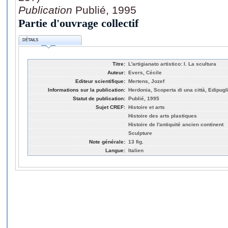
Publication
Publié, 1995
Partie d'ouvrage collectif
DÉTAILS
Titre:
L'artigianato artistico: I. La scultura
Auteur:
Evers, Cécile
Editeur scientifique:
Mertens, Jozef
Informations sur la publication:
Herdonia, Scoperta di una città, Edipugl
Statut de publication:
Publié, 1995
Sujet CREF:
Histoire et arts
Histoire des arts plastiques
Histoire de l'antiquité ancien continent
Sculpture
Note générale:
13 fig.
Langue:
Italien