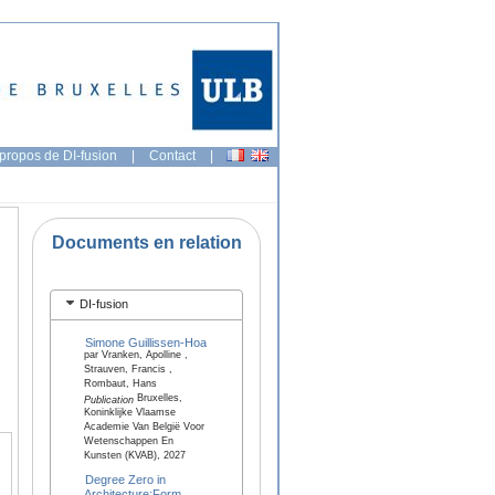
propos de DI-fusion
|
Contact
|
Documents en relation
DI-fusion
Simone Guillissen-Hoa
par Vranken, Apolline ,
Strauven, Francis ,
Rombaut, Hans
Bruxelles,
Publication
Koninklijke Vlaamse
Academie Van België Voor
Wetenschappen En
Kunsten (KVAB), 2027
Degree Zero in
Architecture:Form,