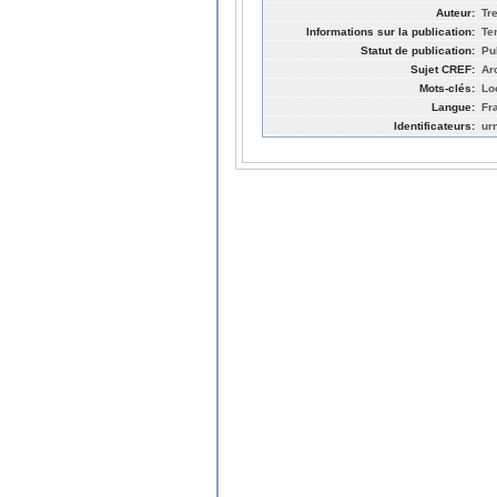
Auteur:
Tr
Informations sur la publication:
Te
Statut de publication:
Pu
Sujet CREF:
Ar
Mots-clés:
Lo
Langue:
Fr
Identificateurs:
ur