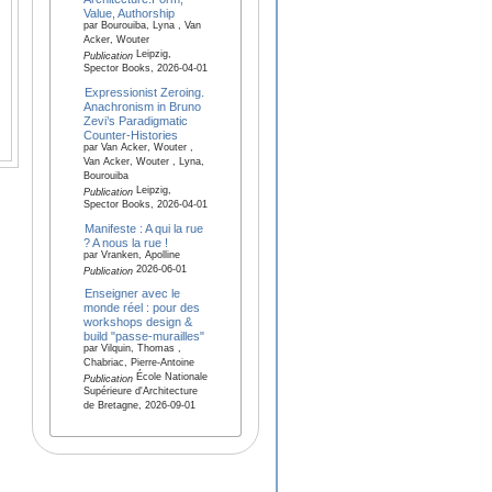
Value, Authorship
par Bourouiba, Lyna , Van
Acker, Wouter
Leipzig,
Publication
Spector Books, 2026-04-01
Expressionist Zeroing.
Anachronism in Bruno
Zevi’s Paradigmatic
Counter-Histories
par Van Acker, Wouter ,
Van Acker, Wouter , Lyna,
Bourouiba
Leipzig,
Publication
Spector Books, 2026-04-01
Manifeste : A qui la rue
? A nous la rue !
par Vranken, Apolline
2026-06-01
Publication
Enseigner avec le
monde réel : pour des
workshops design &
build "passe-murailles"
par Vilquin, Thomas ,
Chabriac, Pierre-Antoine
École Nationale
Publication
Supérieure d'Architecture
de Bretagne, 2026-09-01