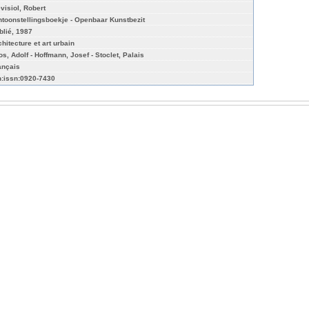
evisiol, Robert
ntoonstellingsboekje - Openbaar Kunstbezit
blié, 1987
chitecture et art urbain
os, Adolf - Hoffmann, Josef - Stoclet, Palais
ançais
n:issn:0920-7430