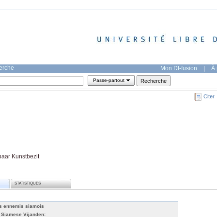
herche
Mon DI-fusion
|
À 
Passe-partout
Citer
baar Kunstbezit
STATISTIQUES
s ennemis siamois
 Siamese Vijanden: