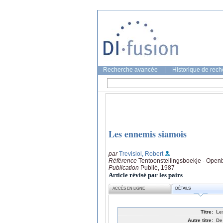
Recherche avancée
|
Historique de rec
Les ennemis siamois
par
Trevisiol, Robert
Référence
Tentoonstellingsboekje - Open
Publication
Publié, 1987
Article révisé par les pairs
ACCÈS EN LIGNE
DÉTAILS
Titre:
Le
Autre titre:
De