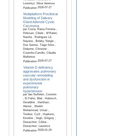
Lourenço, Silvia Vanessa
2026-07-27
Publication
Multiplatform Preclinical
Modeling of Salivary
Gland Adenoid Cystic
Carcinoma
par Costa, Raisa Ferreira ,
Pelissari, Cibele , M'Rabet,
Nasiha , Rodrigues Lé,
Nayana , Bolaky, Nargis ,
Dos Santos, Tiago Góss ,
Delporte, Christine ,
Coutinho-Camillo, Cláudia
Malheiros
2026-07-27
Publication
Vitamin D deficiency
aggravates pulmonary
vascular remodeling
and dysfunction in
experimental
pulmonary
hypertension
par Van Nuffelen, Corentin
, El Fahsi, Bilal , Hubesch,
Geraldine , Hanthazi,
Alienor , Sheikh
Mohammad, Umair ,
Tordeur, Cyril , Hupkens,
Emeline , Vegh, Grégory ,
Dewachter, Céline ,
Dewachter, Laurence
2026-01-29
Publication