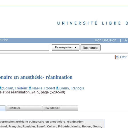
herche
Mon DI-fusion
|
À 
Passe-partout
Citer
onaire en anesthésie- réanimation
;Collart, Frédéric
;Naeije, Robert
;Gouin, Franco̧is
e et de réanimation, 24, 5, page (528-540)
CONTENU
STATISTIQUES
pertension artérielle pulmonaire en anesthésie- réanimation
rbaul, François; Rondelet, Benoît; Collart, Frédéric; Naeije, Robert; Gouin,