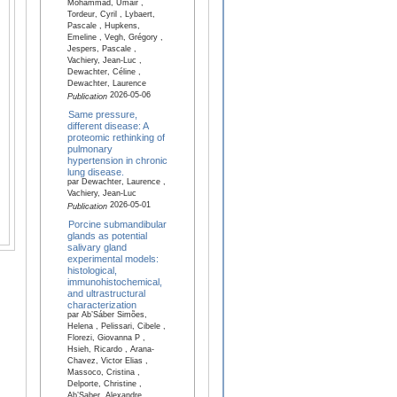
Mohammad, Umair ,
Tordeur, Cyril , Lybaert,
Pascale , Hupkens,
Emeline , Vegh, Grégory ,
Jespers, Pascale ,
Vachiery, Jean-Luc ,
Dewachter, Céline ,
Dewachter, Laurence
2026-05-06
Publication
Same pressure,
different disease: A
proteomic rethinking of
pulmonary
hypertension in chronic
lung disease.
par Dewachter, Laurence ,
Vachiery, Jean-Luc
2026-05-01
Publication
Porcine submandibular
glands as potential
salivary gland
experimental models:
histological,
immunohistochemical,
and ultrastructural
characterization
par Ab’Sáber Simões,
Helena , Pelissari, Cibele ,
Florezi, Giovanna P ,
Hsieh, Ricardo , Arana-
Chavez, Victor Elias ,
Massoco, Cristina ,
Delporte, Christine ,
Ab’Saber, Alexandre ,