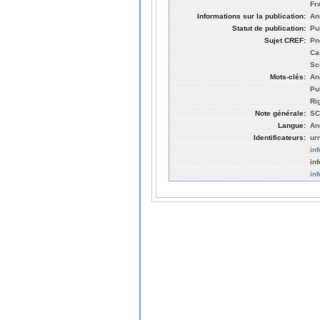
Fr
Informations sur la publication:
An
Statut de publication:
Pu
Sujet CREF:
Pn
Ca
Sc
Mots-clés:
An
Pu
Rig
Note générale:
SC
Langue:
An
Identificateurs:
ur
in
in
in