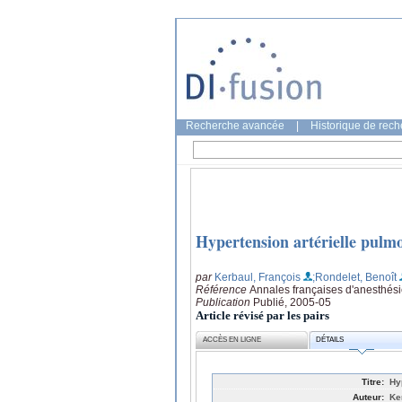
Recherche avancée
|
Historique de rec
Hypertension artérielle pulm
par
Kerbaul, François
;Rondelet, Benoît
Référence
Annales françaises d'anesthési
Publication
Publié, 2005-05
Article révisé par les pairs
ACCÈS EN LIGNE
DÉTAILS
Titre:
Hy
Auteur:
Ke