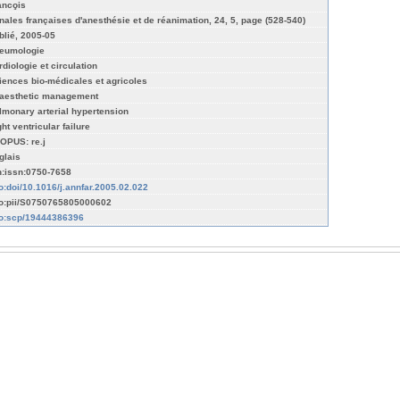
anco̧is
nales françaises d'anesthésie et de réanimation, 24, 5, page (528-540)
blié, 2005-05
eumologie
rdiologie et circulation
iences bio-médicales et agricoles
aesthetic management
lmonary arterial hypertension
ht ventricular failure
OPUS: re.j
glais
n:issn:0750-7658
fo:doi/10.1016/j.annfar.2005.02.022
fo:pii/S0750765805000602
fo:scp/19444386396