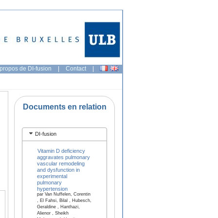
propos de DI-fusion
|
Contact
|
Documents en relation
DI-fusion
Vitamin D deficiency
aggravates pulmonary
vascular remodeling
and dysfunction in
experimental
pulmonary
hypertension
par Van Nuffelen, Corentin
, El Fahsi, Bilal , Hubesch,
Geraldine , Hanthazi,
Alienor , Sheikh